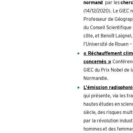
normand
par les
cherc
(14/12/2020). Le GIEC 
Professeur de Géograph
du Conseil Scientifique 
côte, et Benoît Laigne
l’Université de Rouen 
« Réchauffement clim
concernés »
Conféren
GIEC du Prix Nobel de l
Normandie.
L’émission radiophon
qui présente, via les t
hautes études en scienc
siècle, des risques mul
par la révolution indus
hommes et des femmes d