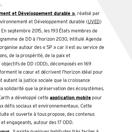
.
ent et Développement durable »
, réalisé par
 Environnement et Développement durable (
UVED
)
. En septembre 2015, les 193 États membres de
ogramme de DD à l’horizon 2030, intitulé Agenda
rganise autour des « 5P » car il est au service de
ons, de la prospérité, de la paix et
17 objectifs de DD (ODD), décomposés en 169
n forment le cœur et décrivent l’horizon idéal pour
autant la justice sociale que la croissance
la solidarité que la préservation des écosystèmes.
 Earth a développé cette
application mobile
pour
aux défis sociaux et environnementaux. Cette
tuite et ouverte à tous propose, des contenus
 et engageants, autour des 17 ODD.
vous
. Il existe quelques habitudes très faciles à