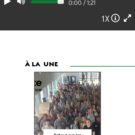
0:00
/
1:21
À LA
UNE