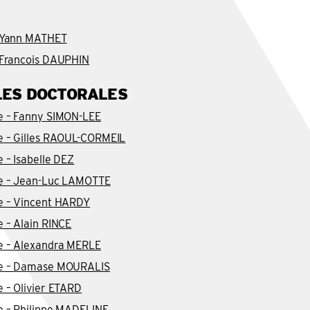
– Yann MATHET
– Francois DAUPHIN
LES DOCTORALES
re – Fanny SIMON-LEE
e – Gilles RAOUL-CORMEIL
 – Isabelle DEZ
re – Jean-Luc LAMOTTE
re – Vincent HARDY
e – Alain RINCE
re – Alexandra MERLE
re – Damase MOURALIS
e – Olivier ETARD
e – Philippe MADELINE