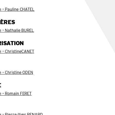
e – Pauline CHATEL
IÈRES
e – Nathalie BUREL
ISATION
e – ChristineCANET
e – Christine ODEN
E
re – Romain FERET
e – Pierre-Yves RENARD