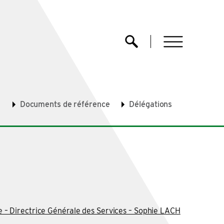
menu
Ouvrir la recherche
N
Documents de référence
Délégations
e – Directrice Générale des Services – Sophie LACH