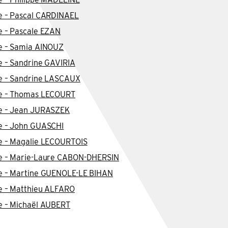
re – Pascal CARDINAEL
e – Pascale EZAN
re – Samia AINOUZ
e – Sandrine GAVIRIA
re – Sandrine LASCAUX
re – Thomas LECOURT
re – Jean JURASZEK
re – John GUASCHI
re – Magalie LECOURTOIS
re – Marie-Laure CABON-DHERSIN
re – Martine GUENOLE-LE BIHAN
re – Matthieu ALFARO
re – Michaël AUBERT