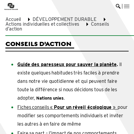
me
Ouvrir 
Accueil
DÉVELOPPEMENT DURABLE
Actions individuelles et collectives
Conseils
d’action
CONSEILS D’ACTION
Guide des paresseux pour sauver la planète
.
Il
existe quelques habitudes très faciles à prendre
dans notre vie quotidienne et qui peuvent faire
toute la différence si nous décidons tous de les
adopter,
Nations unies
.
Fiches conseils «
Pour un réveil écologique
»
pour
modifier ses comportements individuels et inviter
les autres à en faire de même
Faire sa part – l’impact de nos comportements