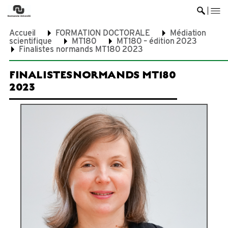
me
Ouvrir 
Accueil
FORMATION DOCTORALE
Médiation
scientifique
MT180
MT180 – édition 2023
Finalistes normands MT180 2023
FINALISTES
NORMANDS MT180
2023